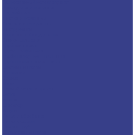
Оцинкованный металлопрокат
Арматура оцинкованная
Гладкий лист
Лист оцинкованный
Станки и инструменты
Инструменты
Сварочное оборудование
Станки для резки
Трубный прокат
Труба профильная
Трубы напорные ПВХ, НПВХ
Трубы полипропиленовые
Цветные металлы
Алюминий
Бронза
Медь
Черный металлопрокат
Сетка
Уголок
Швеллер
Услуги
Литье и обработка
Литье в формы
Ремонт труб
Штамповка металла