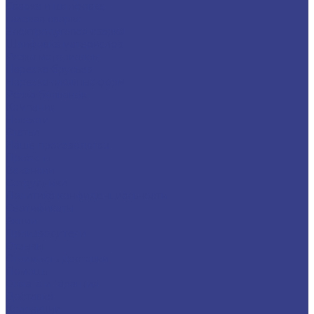
Сварка и шлифовка
Газовая сварка
Электродуговая сварка
Шлифовка материалов
Резка материалов
Нарезка брусьев
Нарезка сложных форм
Резка болванок
Компания
Новости
Статьи
Наше производство
Проекты
Вакансии
Сотрудники
Политика конфиденциальности
Сертификаты
Акции
Производители
Отзывы
Стоимость доставки
Помощь
Оплата и гарантия
Доставка
Коллекции