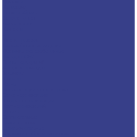
Доставка
Коллекции
Готовые образы
Вопрос - ответ
Возможности
Контакты
...
Каталог товаров
Железобетонные изделия
Лестницы железобетонные
Колодцы ЖБИ
Плиты перекрытий
Запорная арматура
Задвижки
Клапаны
Краны
Нержавеющий металлопрокат
Балка нержавеющая
Квадрат нержавеющий
Круг нержавеющий
Метизы
Болты стальные
Гайки стальные
Шпильки стальные
Задвижки с обрезининым клином