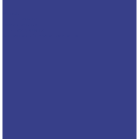
Метизы
Болты стальные
Гайки стальные
Шпильки стальные
Задвижки с обрезининым клином