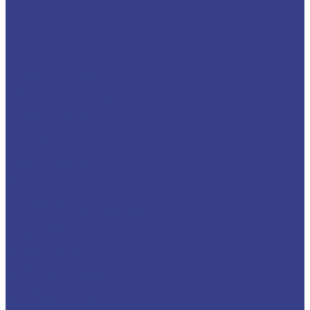
Резка материалов
Нарезка брусьев
Нарезка сложных форм
Резка болванок
Компания
Новости
Статьи
Наше производство
Проекты
Вакансии
Сотрудники
Политика конфиденциальности
Сертификаты
Акции
Производители
Отзывы
Стоимость доставки
Помощь
Оплата и гарантия