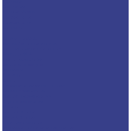
Доставка
Коллекции
Готовые образы
Вопрос - ответ
Возможности
Контакты
...
Каталог товаров
Железобетонные изделия
Лестницы железобетонные
Колодцы ЖБИ
Плиты перекрытий
Запорная арматура
Задвижки
Клапаны
Краны
Нержавеющий металлопрокат
Балка нержавеющая
Квадрат нержавеющий
Круг нержавеющий
Метизы
Болты стальные
Гайки стальные
Шпильки стальные
Задвижки с обрезининым клином