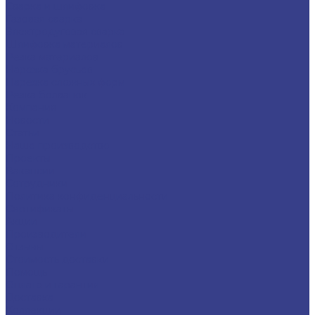
Сварка и шлифовка
Газовая сварка
Электродуговая сварка
Шлифовка материалов
Резка материалов
Нарезка брусьев
Нарезка сложных форм
Резка болванок
Компания
Новости
Статьи
Наше производство
Проекты
Вакансии
Сотрудники
Политика конфиденциальности
Сертификаты
Акции
Производители
Отзывы
Стоимость доставки
Помощь
Оплата и гарантия
Доставка
Коллекции