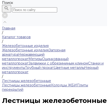
Поиск
Главная
/
Каталог товаров
/
Железобетонные изделия
Железобетонные изделия
Запорная
арматура
Нержавеющий
металлопрокат
Метизы
Оцинкованный
металлопрокат
Задвижки с обрезининым клином
Станки и
инструменты
Трубный прокат
Цветные металлы
Черный
металлопрокат
/
Лестницы железобетонные
Лестницы железобетонные
Колодцы ЖБИ
Плиты
перекрытий
Лестницы железобетонные