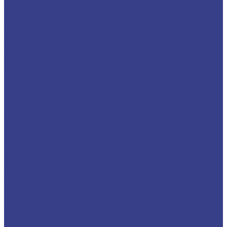
Оцинкованный металлопрокат
Арматура оцинкованная
Гладкий лист
Лист оцинкованный
Станки и инструменты
Инструменты
Сварочное оборудование
Станки для резки
Трубный прокат
Труба профильная
Трубы напорные ПВХ, НПВХ
Трубы полипропиленовые
Цветные металлы
Алюминий
Бронза
Медь
Черный металлопрокат
Сетка
Уголок
Швеллер
Услуги
Литье и обработка
Литье в формы
Ремонт труб
Штамповка металла