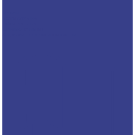
Метизы
Болты стальные
Гайки стальные
Шпильки стальные
Задвижки с обрезининым клином