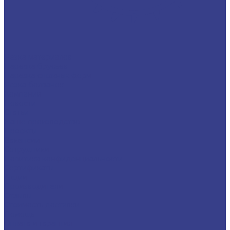
Резка материалов
Нарезка брусьев
Нарезка сложных форм
Резка болванок
Компания
Новости
Статьи
Наше производство
Проекты
Вакансии
Сотрудники
Политика конфиденциальности
Сертификаты
Акции
Производители
Отзывы
Стоимость доставки
Помощь
Оплата и гарантия